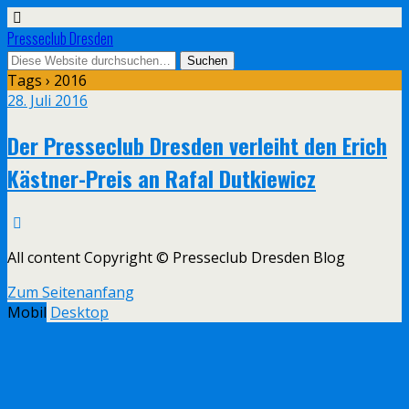
Presseclub Dresden
Tags › 2016
28. Juli 2016
Der Presseclub Dresden verleiht den Erich
Kästner-Preis an Rafal Dutkiewicz
All content Copyright © Presseclub Dresden Blog
Zum Seitenanfang
Mobil
Desktop