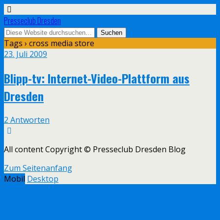
Presseclub Dresden
Tags › cross media store
23. Juli 2009
Blipp-tv: Internet-Video-Plattform aus
Dresden
2 Antworten
All content Copyright © Presseclub Dresden Blog
Zum Seitenanfang
Mobil
Desktop