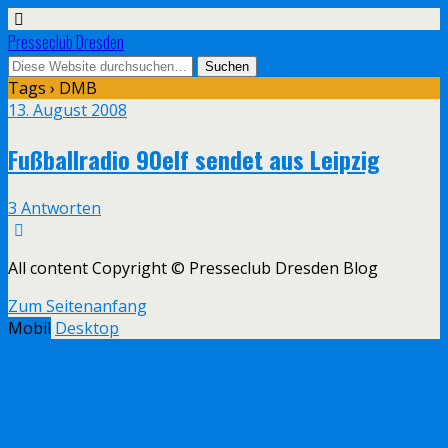
Presseclub Dresden
Tags › DMB
13. August 2008
Fußballradio 90elf sendet aus Leipzig
3 Antworten
All content Copyright © Presseclub Dresden Blog
Zum Seitenanfang
Mobil
Desktop