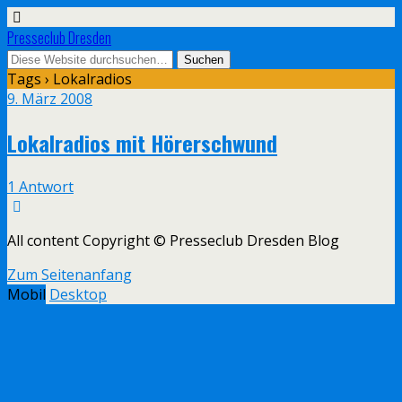
Presseclub Dresden
Tags › Lokalradios
9. März 2008
Lokalradios mit Hörerschwund
1 Antwort
All content Copyright © Presseclub Dresden Blog
Zum Seitenanfang
Mobil
Desktop