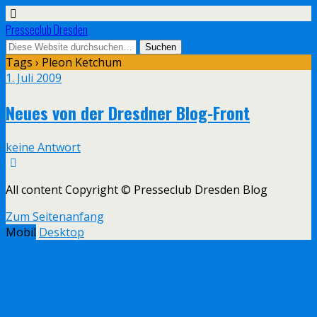
Presseclub Dresden
Tags › Pleon Ketchum
1. Juli 2009
Neues von der Dresdner Blog-Front
keine Antwort
All content Copyright © Presseclub Dresden Blog
Zum Seitenanfang
Mobil
Desktop