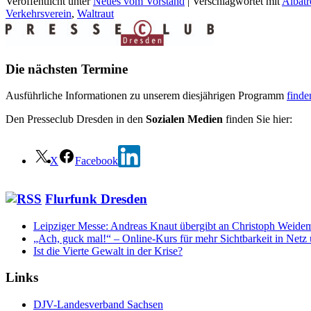
Veröffentlicht unter
Neues vom Vorstand
|
Verschlagwortet mit
Albatr
Verkehrsverein
,
Waltraut
Die nächsten Termine
Ausführliche Informationen zu unserem diesjährigen Programm
finde
Den Presseclub Dresden in den
Sozialen Medien
finden Sie hier:
X
Facebook
Flurfunk Dresden
Leipziger Messe: Andreas Knaut übergibt an Christoph Weide
„Ach, guck mal!“ – Online-Kurs für mehr Sichtbarkeit in Net
Ist die Vierte Gewalt in der Krise?
Links
DJV-Landesverband Sachsen