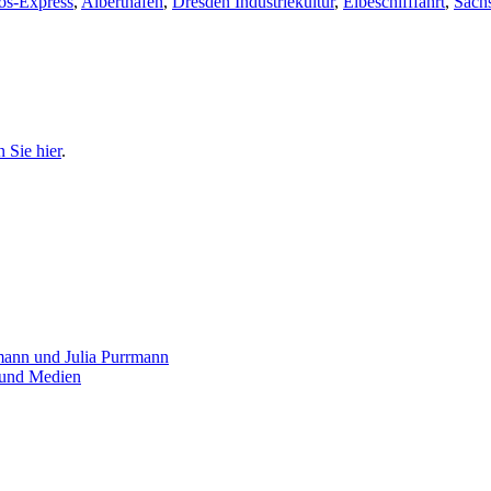
os-Express
,
Alberthafen
,
Dresden Industriekultur
,
Elbeschifffahrt
,
Säch
n Sie hier
.
mann und Julia Purrmann
z und Medien