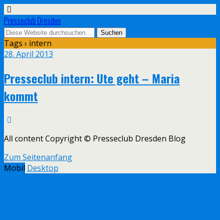
Presseclub Dresden
Tags › intern
28. April 2013
Presseclub intern: Ute geht – Maria
kommt
All content Copyright © Presseclub Dresden Blog
Zum Seitenanfang
Mobil
Desktop