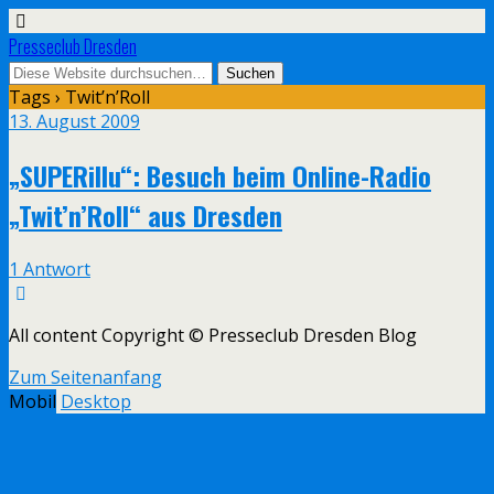
Presseclub Dresden
Tags › Twit’n’Roll
13. August 2009
„SUPERillu“: Besuch beim Online-Radio
„Twit’n’Roll“ aus Dresden
1 Antwort
All content Copyright © Presseclub Dresden Blog
Zum Seitenanfang
Mobil
Desktop