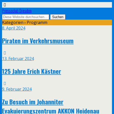
Presseclub Dresden
Kategorien ›
Programm
8. April 2024
Piraten im Verkehrsmuseum
13. Februar 2024
125 Jahre Erich Kästner
9. Februar 2024
Zu Besuch im Johanniter
Evakuierungszentrum AKKON Heidenau