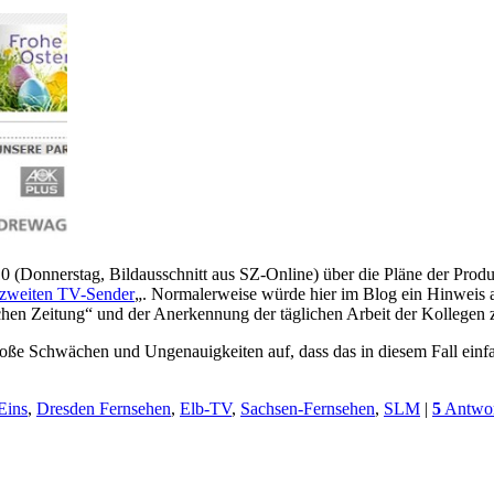
0 (Donnerstag, Bildausschnitt aus SZ-Online) über die Pläne der Prod
zweiten TV-Sender
„. Normalerweise würde hier im Blog ein Hinweis a
chen Zeitung“ und der Anerkennung der täglichen Arbeit der Kollegen 
ße Schwächen und Ungenauigkeiten auf, dass das in diesem Fall einfa
Eins
,
Dresden Fernsehen
,
Elb-TV
,
Sachsen-Fernsehen
,
SLM
|
5
Antwor