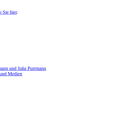
n Sie hier
.
mann und Julia Purrmann
z und Medien