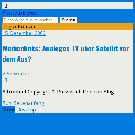
Presseclub Dresden
Tags › Kreuzer
15. Dezember 2009
Medienlinks: Analoges TV über Satellit vor
dem Aus?
2 Antworten
All content Copyright © Presseclub Dresden Blog
Zum Seitenanfang
Mobil
Desktop