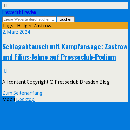
Presseclub Dresden
Tags › Holger Zastrow
2. März 2024
Schlagabtausch mit Kampfansage: Zastrow
und Filius-Jehne auf Presseclub-Podium
All content Copyright © Presseclub Dresden Blog
Zum Seitenanfang
Mobil
Desktop